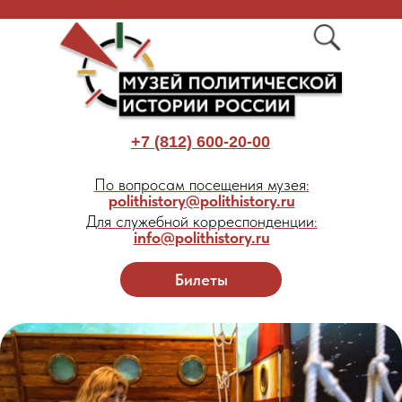
+7 (812) 600-20-00
По вопросам посещения музея:
polithistory@polithistory.ru
Для служебной корреспонденции:
info@polithistory.ru
Билеты