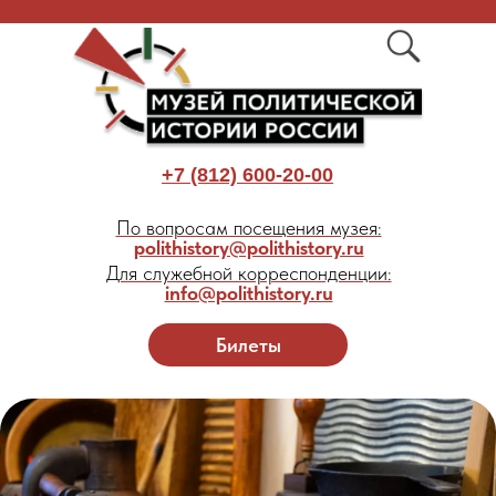
+7 (812) 600-20-00
По вопросам посещения музея:
polithistory@polithistory.ru
Для служебной корреспонденции:
info@polithistory.ru
Билеты