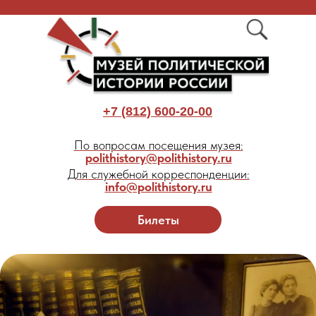
+7 (812) 600-20-00
По вопросам посещения музея:
polithistory@polithistory.ru
Для служебной корреспонденции:
info@polithistory.ru
Билеты