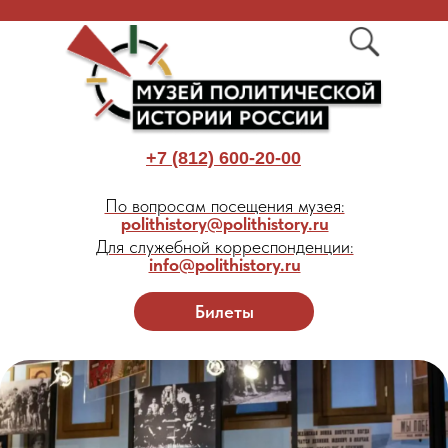
+7 (812) 600-20-00
По вопросам посещения музея:
polithistory@polithistory.ru
Для служебной корреспонденции:
info@polithistory.ru
Билеты