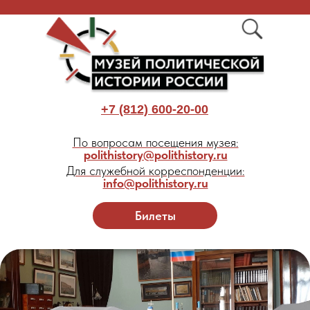
+7 (812) 600-20-00
По вопросам посещения музея:
polithistory@polithistory.ru
Для служебной корреспонденции:
info@polithistory.ru
Билеты